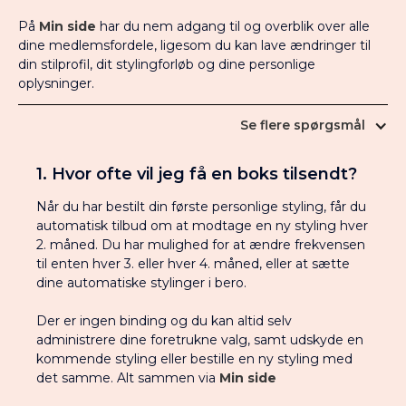
AnnóAnno er eksklusivt til kvinder der bruger
På
Min side
har du nem adgang til og overblik over alle
størrelse str. 42-56.
dine medlemsfordele, ligesom du kan lave ændringer til
din stilprofil, dit stylingforløb og dine personlige
3. Har I en webshop?
oplysninger.
Ja, det har vi. Når du har oprettet en stilprofil og er
Se flere spørgsmål
logget ind, får du adgang til vores unikke shop, som
du finder
her
.
1. Hvor ofte vil jeg få en boks tilsendt?
4. Kan jeg bestille en bestemt vare?
Når du har bestilt din første personlige styling, får du
Ja det kan du. Når du har oprettet en stilprofil og er
automatisk tilbud om at modtage en ny styling hver
logget ind, får du adgang til vores unikke
shop
.
Du
2. måned. Du har mulighed for at ændre frekvensen
er altid velkommen til at sende vores kundeservice
til enten hver 3. eller hver 4. måned, eller at sætte
en e-mail på, stylist@annoanno.dk, hvis der er en
dine automatiske stylinger i bero.
vare som du ikke kan finde eller søger.
Der er ingen binding og du kan altid selv
5. Skal jeg udfylde en stilprofil for at
administrere dine foretrukne valg, samt udskyde en
kunne få en personlige styling eller
kommende styling eller bestille en ny styling med
det samme. Alt sammen via
Min side
bestille i shoppen?