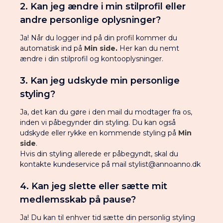
Ja. Din stilprofil fortæller os om din stil, størrelse og
2. Kan jeg ændre i min stilprofil eller
præferencer. Denne information har vi brug for, så vi
andre personlige oplysninger?
kan skabe den bedst mulige stylingoplevelse for dig.
Ligeledes vil vi kun vise dig personlige anbefalinger
Ja! Når du logger ind på din profil kommer du
baseret på din størrelse og stil i shoppen.
automatisk ind på
Min side
.
Her kan du nemt
ændre i din stilprofil og kontooplysninger.
3. Kan jeg udskyde min personlige
styling?
Ja, det kan du gøre i den mail du modtager fra os,
inden vi påbegynder din styling. Du kan også
udskyde eller rykke en kommende styling på
Min
side
.
Hvis din styling allerede er påbegyndt, skal du
kontakte kundeservice på mail stylist@annoanno.dk
4. Kan jeg slette eller sætte mit
medlemsskab på pause?
Ja! Du kan til enhver tid sætte din personlig styling