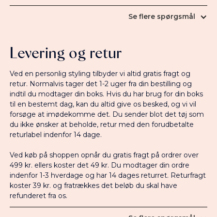
den stylingsfrekvens du har sat.
Se flere spørgsmål
2. Hvad er et 'Sneak Peek'?
1. Hvad koster en styling?
Et 'Sneak Peek' er et interaktivt udvalg af styles til
Levering og retur
din boks. Vi sender dig en sms med et link, hvor du
Det koster ikke noget at få stylingen sendt hjem.
kan se tøjet, inden boksen sendes. Her kan du give
Du betaler ikke på forhånd, og levering, retur og
Ved en personlig styling tilbyder vi altid gratis fragt og
feedback, så vi kan tilpasse udvalget. Husk at give
ombytning er gratis. Beholder du noget fra din
retur. Normalvis tager det 1-2 uger fra din bestilling og
din feedback inden for 48 timer, så vi kan nå at
styling, betaler du 149 kr. for stylingservicen. Sender
indtil du modtager din boks. Hvis du har brug for din boks
justere.
du det hele retur, er stylingen gratis.
til en bestemt dag, kan du altid give os besked, og vi vil
forsøge at imødekomme det. Du sender blot det tøj som
3. Hvorfor har I brug for mit
2. Hvad koster tøjet?
du ikke ønsker at beholde, retur med den forudbetalte
telefonnummer?
returlabel indenfor 14 dage.
Vores tøj koster gennemsnitligt mellem 129 - 999
Bare rolig, vi ringer ikke til dig fra tid til anden. Vi har
DKK pr. del. Når du bestiller en personlig styling,
Ved køb på shoppen opnår du gratis fragt på ordrer over
brug for dit telefonnummer for at vise dig dit Sneak
tager vi højde for det budget du har indtastet i din
499 kr. ellers koster det 49 kr. Du modtager din ordre
Peek og for at GLS kan sende dig sms om din ordre.
stilprofil. Læs mere om vores priser
her
.
indenfor 1-3 hverdage og har 14 dages returret. Returfragt
koster 39 kr. og fratrækkes det beløb du skal have
4. Hvordan fungerer ombytning til
3. Kan jeg lave en betalingsplan?
refunderet fra os.
anden størrelse når jeg har bestilt en
Ja, vi tilbyder betalingsplaner når du har modtaget
personlig styling?