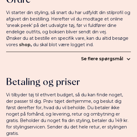
Ordre
Vi starter din styling, så snart du har udfyldt din stilprofil og
afgivet din bestilling. Herefter vil du modtage et online
'sneak peek' på det udvalgte tøj, før vi fuldfører dine
endelige outfits, og boksen bliver sendt din vej.
Ønsker du at bestille en specifik vare, kan du altid besøge
vores
shop
,
du skal blot være logget ind.
Se flere spørgsmål
Personlig styling ordre
Betaling og priser
Vi tilbyder tøj til ethvert budget, så du kan finde noget,
der passer til dig. Prøv tøjet derhjemme, og beslut dig
1. Hvordan bestiller jeg en personlig
først derefter for, hvad du vil beholde. Du betaler ikke
styling?
noget på forhånd, og levering, retur og ombytning er
gratis. Beholder du noget fra din styling, betaler du 149 kr.
Log ind på din profil med din e-mail og
for stylingservicen. Sender du det hele retur, er stylingen
adgangskode. På
Min side
kan du nemt bestille en
gratis.
personlig styling, når det passer dig. Ellers følger vi