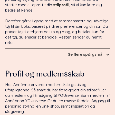
starter med at oprette din
stilprofil
, så vi kan lære dig
bedre at kende.
Derefter går vi i gang med at sammensætte og udvælge
tøj til din boks, baseret på dine præferencer og din stil. Du
prøver tøjet derhjemme i ro og mag, og betaler kun for
det tøj, du ønsker at beholde. Resten sender du nemt
retur.
Se flere spørgsmål
1. Hvilke mærker fører I?
Profil og medlemsskab
Vi samarbejder med mange forskellige brands. Bl.a.
Kaffe Curve, Only Carmakoma, Zhenzi, Sandgaard,
Hos Annónno er vores medlemskab gratis og
Pieces og mange flere. Derudover vores egne
uforpligtende. Så snart du har færdiggjort din stilprofil, er
mærker KOÏ og Evergreen, helt eksklusivt hos
du medlem og får adgang til YOUniverse. Som medlem af
AnnóAnno. Læs mere om vores brands
her
.
AnnóAnno YOUniverse får du en masse fordele. Adgang til
personlig styling, en unik shop, samt inspiration og
2. Hvilke størrelser fører I?
rådgivning.